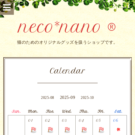
neco*nano ®
猫のためのオリジナルグッズを扱うショップです。
Calendar
2025-09
2025-08
2025-10
Sun.
Mon.
Tue.
Wed.
Thu.
Fri.
Sat.
01
02
03
04
05
06