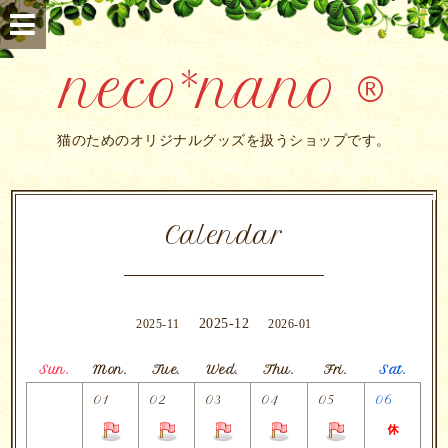
neco*nano ®
猫のためのオリジナルグッズを扱うショップです。
Calendar
2025-12
2025-11
2026-01
Sun.
Mon.
Tue.
Wed.
Thu.
Fri.
Sat.
01
02
03
04
05
06