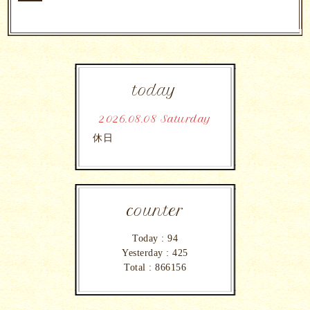
today
2026.08.08 Saturday
休日
counter
Today :
94
Yesterday :
425
Total :
866156