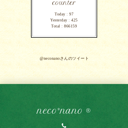
counter
Today :
97
Yesterday :
425
Total :
866159
@neconanoさんのツイート
neco*nano ®