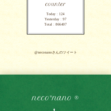
counter
Today :
124
Yesterday :
97
Total :
866407
@neconanoさんのツイート
neco*nano ®